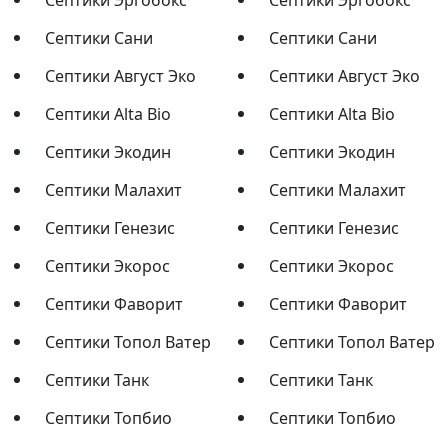
Септики Эргобокс
Септики Эргобокс
Септики Сани
Септики Сани
Септики Август Эко
Септики Август Эко
Септики Alta Bio
Септики Alta Bio
Септики Экодин
Септики Экодин
Септики Малахит
Септики Малахит
Септики Генезис
Септики Генезис
Септики Экорос
Септики Экорос
Септики Фаворит
Септики Фаворит
Септики Топол Ватер
Септики Топол Ватер
Септики Танк
Септики Танк
Септики Топбио
Септики Топбио